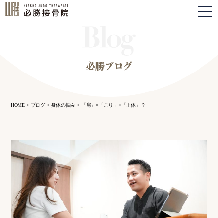
togg
navi
必勝ブログ
HOME
>
ブログ
>
身体の悩み
>
「肩」×「こり」×「正体」？