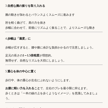
3.
自然な腕の振りを取り入れる
腕の動きが加わるとバランスよくスムーズに進みます
肘を軽く曲げて、肩の力を抜き
歩幅に合わせて、前後にリズムよく振ることで、よりスムーズな動き
4.
歩幅は「適度」に
歩幅が広すぎると、腰や膝に余計な負担かかるので注意しましょう。
足元の長さの
1～1.5倍程度
が理想的。
無理せず、自然なリズムを大切にしましょう。
5.
重心を体の中心に置く
歩行中、体の重心が左右にぶれないようにします。
お腹に軽い力を入れること
で、左右のブレを最小限に抑えます。
歩くときは「一本の線の上を歩くようなイメージ」を意識してみましょ
う。