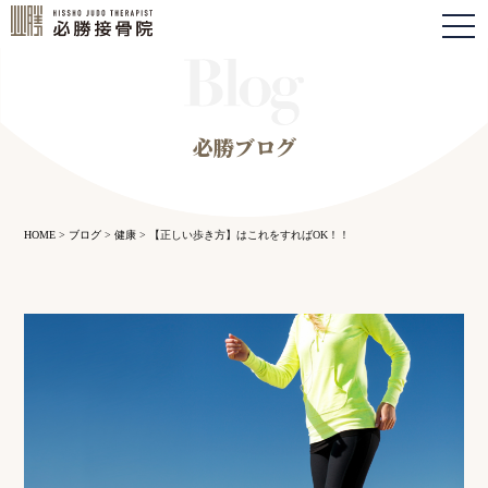
togg
navi
必勝ブログ
HOME
>
ブログ
>
健康
>
【正しい歩き方】はこれをすればOK！！