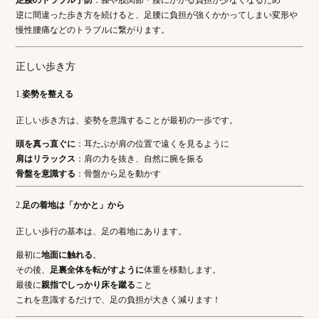
逆に間違った歩き方を続けると、足腰に負担が強くかかってしまい変形や
慢性腰痛などのトラブルに繋がります。
正しい歩き方
1.
姿勢を整える
正しい歩き方は、姿勢を意識することが最初の一歩です。
頭を真っ直ぐに
：耳たぶが肩の位置で遠くを見るように
肩はリラックス
：肩の力を抜き、自然に腕を振る
骨盤を意識する
：骨盤から足を動かす
2.
足の着地は「かかと」から
正しい歩行の基本は、足の着地にあります。
最初に
地面に触れる
。
その後、
足裏全体を転がすように
体重を移動します。
最後に
親指でしっかり床を蹴る
こと
これを意識するだけで、足の負担が大きく減ります！