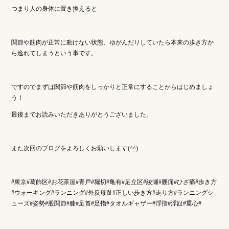
つまり人の身体に置き換えると
関節や筋肉が正常に動けない状態、ゆがんだりしていたら本来の歩き方か
ら逸れてしまうという事です。
ですのでまずは関節や筋肉をしっかりと正常にすることからはじめましょ
う！
最後までお読みいただきありがとうございました。
また次回のブログをよろしくお願いします(^^)
#東京#葛飾区#お花茶屋#青戸#堀切#亀有#足立区#綾瀬#腰痛#ひざ痛#歩き方
#ウォーキング#ランニング#外反母趾#正しい歩き方#走り方#ランニングシ
ューズ#姿勢#股関節#膝#足首#足指#タオルギャザー#浮指#浮趾#重心#