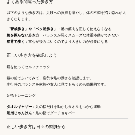
よくある間違った歩き方
以下のような歩き方は、足腰への負担を増やし、体の不調を招く恐れが大
きくなります。
「警戒歩き」や「ベタ足歩き」
：足の筋肉を正しく使えなくなる
腕を振らない歩き方
：バランスが悪くスムーズな体重移動ができない
猫背で歩く
：重心が後ろにいくのでより大きい力が必要になる
正しい歩き方を確認しよう
鏡を使ってセルフチェック
鏡の前で歩いてみて、姿勢や足の動きを確認します。
歩行時のバランスを家族や友人に見てもらうのも効果的です。
足指トレーニング
タオルギャザー
：足の指だけを動かしタオルをつかむ運動
足指じゃんけん
：足の指でグーチョキパー
正しい歩き方は日々の習慣から