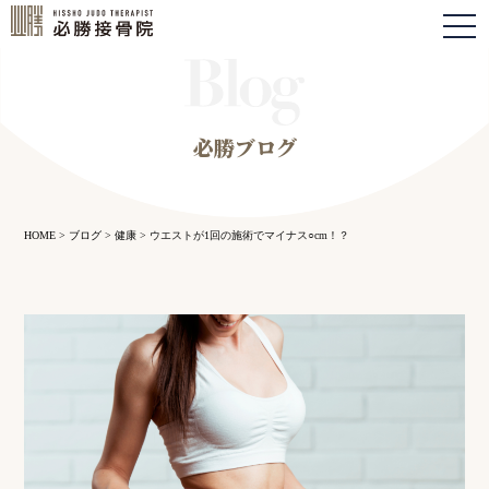
togg
navi
必勝ブログ
HOME
>
ブログ
>
健康
>
ウエストが1回の施術でマイナス○cm！？